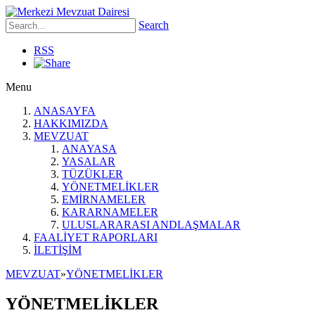
Search
RSS
Menu
ANASAYFA
HAKKIMIZDA
MEVZUAT
ANAYASA
YASALAR
TÜZÜKLER
YÖNETMELİKLER
EMİRNAMELER
KARARNAMELER
ULUSLARARASI ANDLAŞMALAR
FAALİYET RAPORLARI
İLETİŞİM
MEVZUAT
»
YÖNETMELİKLER
YÖNETMELİKLER